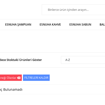
ESNUHA ŞAMPUAN
ESNUHA KAHVE
ESNUHA SABUN
BA
dece Stoktaki Ürünleri Göster
A-Z
eneği Olanlar
FİLTRELERİ KALDIR
ç Bulunamadı