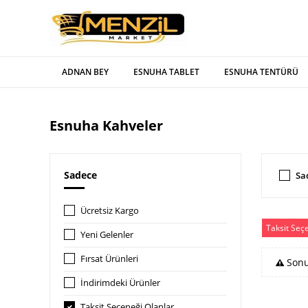
ADNAN BEY
ESNUHA TABLET
ESNUHA TENTÜRÜ
Esnuha Kahveler
Sadece
Sa
Ücretsiz Kargo
Taksit Seç
Yeni Gelenler
Fırsat Ürünleri
Sonu
İndirimdeki Ürünler
Taksit Seçeneği Olanlar