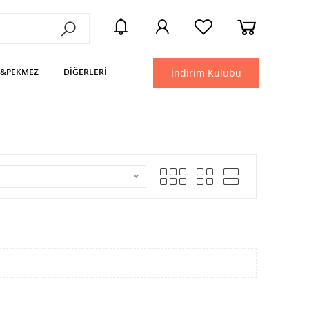
İndirim Kulübü
L&PEKMEZ
DİĞERLERİ