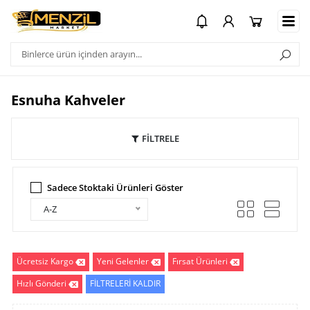
Esnuha Kahveler
FİLTRELE
Sadece Stoktaki Ürünleri Göster
A-Z
Ücretsiz Kargo
Yeni Gelenler
Fırsat Ürünleri
Hızlı Gönderi
FİLTRELERİ KALDIR