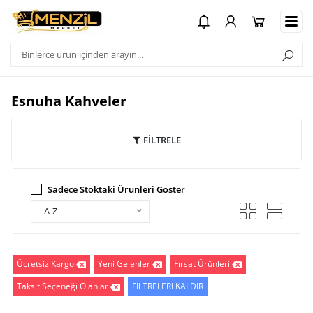
Esnuha Kahveler
FİLTRELE
Sadece Stoktaki Ürünleri Göster
A-Z
Ücretsiz Kargo
Yeni Gelenler
Fırsat Ürünleri
Taksit Seçeneği Olanlar
FİLTRELERİ KALDIR