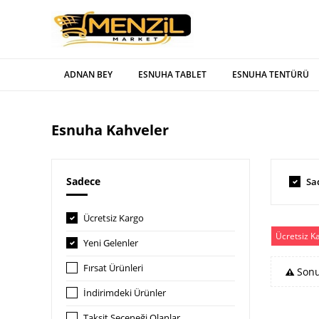
ADNAN BEY
ESNUHA TABLET
ESNUHA TENTÜRÜ
Esnuha Kahveler
Sadece
Sa
Ücretsiz Kargo
Ücretsiz K
Yeni Gelenler
Fırsat Ürünleri
Sonu
İndirimdeki Ürünler
Taksit Seçeneği Olanlar