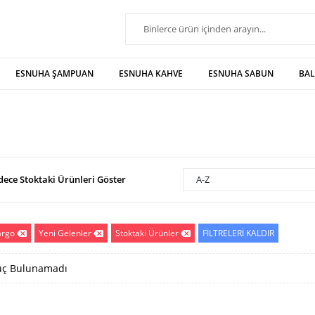
ESNUHA ŞAMPUAN
ESNUHA KAHVE
ESNUHA SABUN
BA
dece Stoktaki Ürünleri Göster
A-Z
argo
Yeni Gelenler
Stoktaki Ürünler
FİLTRELERİ KALDIR
ç Bulunamadı