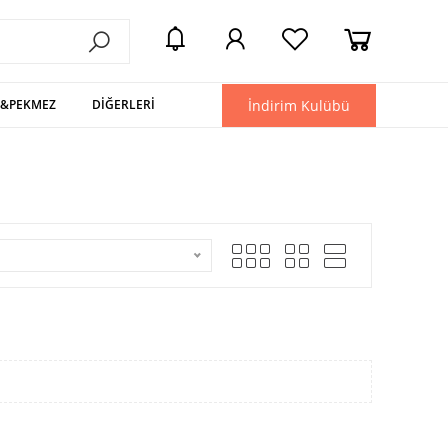
İndirim Kulübü
L&PEKMEZ
DİĞERLERİ