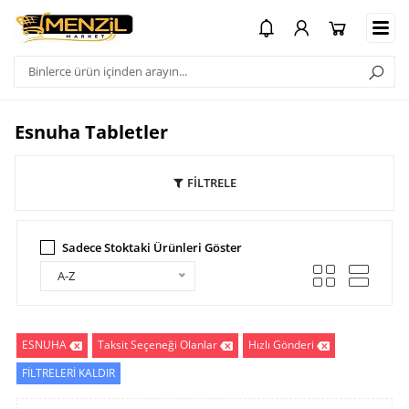
Esnuha Tabletler
FİLTRELE
Sadece Stoktaki Ürünleri Göster
A-Z
ESNUHA
Taksit Seçeneği Olanlar
Hızlı Gönderi
FİLTRELERİ KALDIR