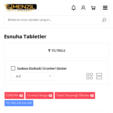
Esnuha Tabletler
FİLTRELE
Sadece Stoktaki Ürünleri Göster
A-Z
ESNUHA
Ücretsiz Kargo
Taksit Seçeneği Olanlar
FİLTRELERİ KALDIR