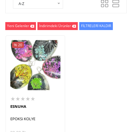
A-Z
Yeni Gelenler
İndirimdeki Ürünler
FİLTRELERİ KALDIR
% 20
★★★★★
ESNUHA
EPOKSi KOLYE