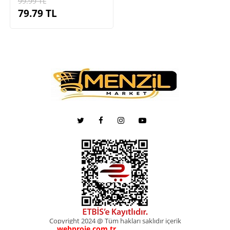
99.99
TL
79.79
TL
Copyright 2024 @ Tüm hakları saklıdır içerik
webproje.com.tr
webproje.com.tr