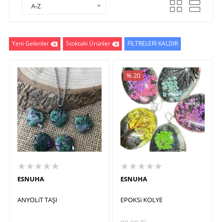
A-Z
Yeni Gelenler
Stoktaki Ürünler
FİLTRELERİ KALDIR
% 20
★★★★★
★★★★★
ESNUHA
ESNUHA
ANYOLiT TAŞI
EPOKSi KOLYE