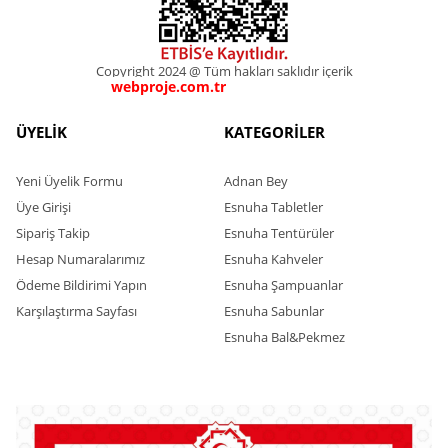
Copyright 2024 @ Tüm hakları saklıdır içerik
webproje.com.tr
webproje.com.tr
ÜYELİK
KATEGORİLER
Yeni Üyelik Formu
Adnan Bey
Üye Girişi
Esnuha Tabletler
Sipariş Takip
Esnuha Tentürüler
Hesap Numaralarımız
Esnuha Kahveler
Ödeme Bildirimi Yapın
Esnuha Şampuanlar
Karşılaştırma Sayfası
Esnuha Sabunlar
Esnuha Bal&Pekmez