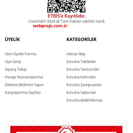
Copyright 2024 @ Tüm hakları saklıdır içerik
webproje.com.tr
webproje.com.tr
ÜYELİK
KATEGORİLER
Yeni Üyelik Formu
Adnan Bey
Üye Girişi
Esnuha Tabletler
Sipariş Takip
Esnuha Tentürüler
Hesap Numaralarımız
Esnuha Kahveler
Ödeme Bildirimi Yapın
Esnuha Şampuanlar
Karşılaştırma Sayfası
Esnuha Sabunlar
Esnuha Bal&Pekmez