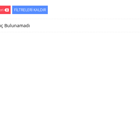
eri
FİLTRELERİ KALDIR
ç Bulunamadı