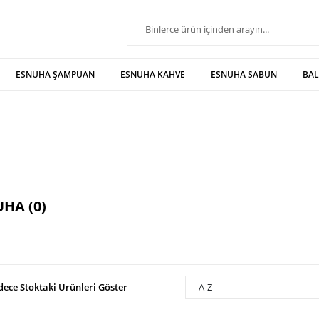
ESNUHA ŞAMPUAN
ESNUHA KAHVE
ESNUHA SABUN
BA
HA (0)
dece Stoktaki Ürünleri Göster
A-Z