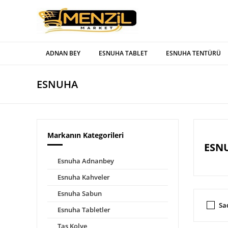
ADNAN BEY
ESNUHA TABLET
ESNUHA TENTÜRÜ
ESNUHA
Markanın Kategorileri
ESNU
Esnuha Adnanbey
Esnuha Kahveler
Esnuha Sabun
Sa
Esnuha Tabletler
Taş Kolye