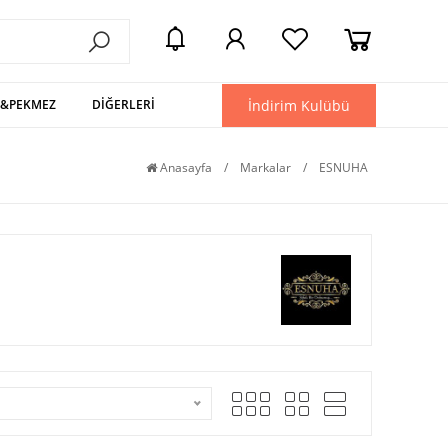
İndirim Kulübü
L&PEKMEZ
DİĞERLERİ
Anasayfa
/
Markalar
/
ESNUHA