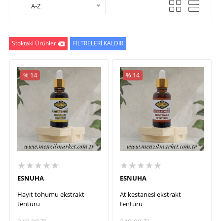
A-Z
Stoktaki Ürünler
FİLTRELERİ KALDIR
% 14
% 14
★★★★★
★★★★★
ESNUHA
ESNUHA
Hayıt tohumu ekstrakt
At kestanesi ekstrakt
tentürü
tentürü