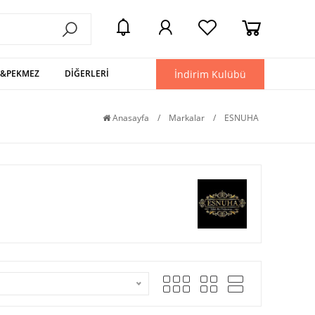
İndirim Kulübü
L&PEKMEZ
DİĞERLERİ
Anasayfa
/
Markalar
/
ESNUHA