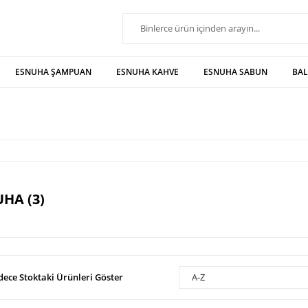
ESNUHA ŞAMPUAN
ESNUHA KAHVE
ESNUHA SABUN
BA
HA (3)
dece Stoktaki Ürünleri Göster
A-Z