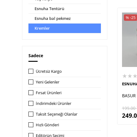
Esnuha Tentürü
% -25
Esnuha bal pekmez
Kremler
Sadece
Ücretsiz Kargo
★★
Yeni Gelenler
ESNUH
Fırsat Ürünleri
BASUR 
İndirimdeki Ürünler
199.00
Taksit Seçeneği Olanlar
249.
Hızlı Gönderi
Editörün Seçimi