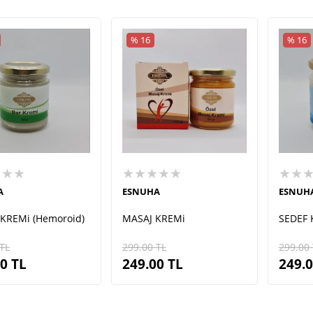
% 16
% 16
★★★
★★★★★
★★
A
ESNUHA
ESNUH
KREMi (Hemoroid)
MASAJ KREMi
SEDEF 
TL
299.00
TL
299.00
00
TL
249.00
TL
249.