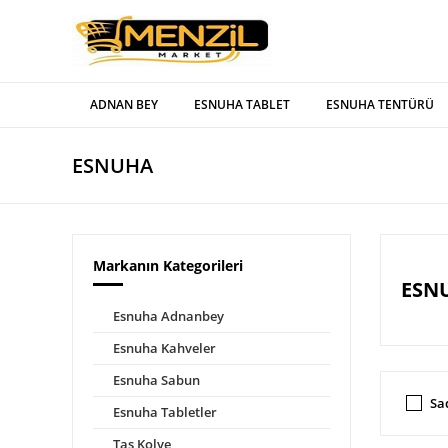
ADNAN BEY
ESNUHA TABLET
ESNUHA TENTÜRÜ
ESNUHA
Markanın Kategorileri
ESNU
Esnuha Adnanbey
Esnuha Kahveler
Esnuha Sabun
Sa
Esnuha Tabletler
Taş Kolye