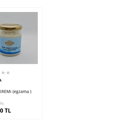
★★★
A
KREMi (egzama )
TL
00
TL