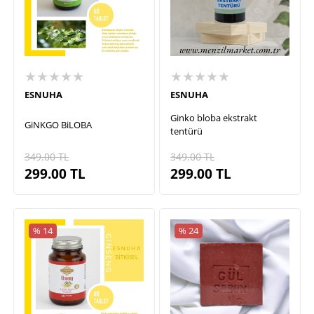
★★★★★
★★★★★
ESNUHA
ESNUHA
Ginko bloba ekstrakt
GiNKGO BiLOBA
tentürü
349.00
TL
349.00
TL
299.00
TL
299.00
TL
% 14
% 24