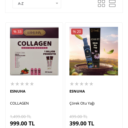
A-Z
% 33
% 20
★★★★★
★★★★★
ESNUHA
ESNUHA
COLLAGEN
Çörek Otu Yağı
1,499.00
TL
499.00
TL
999.00
TL
399.00
TL