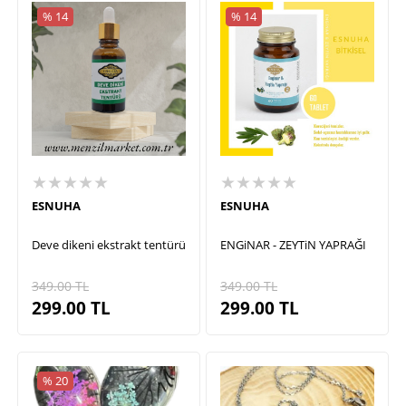
% 14
% 14
★★★★★
★★★★★
ESNUHA
ESNUHA
Deve dikeni ekstrakt tentürü
ENGiNAR - ZEYTiN YAPRAĞI
349.00
TL
349.00
TL
299.00
TL
299.00
TL
% 20