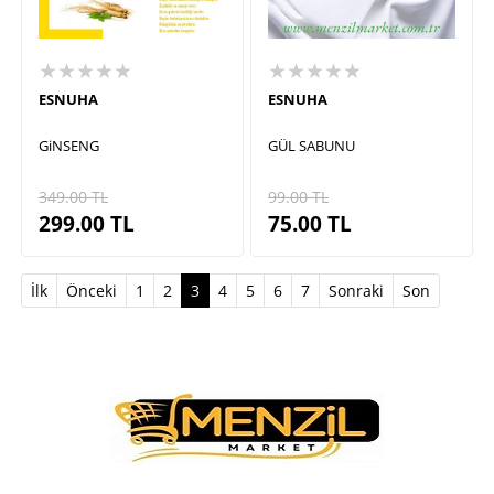
★★★★★
★★★★★
ESNUHA
ESNUHA
GiNSENG
GÜL SABUNU
349.00
TL
99.00
TL
299.00
TL
75.00
TL
(current)
İlk
Önceki
1
2
3
4
5
6
7
Sonraki
Son