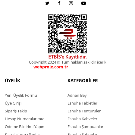
Copyright 2024 @ Tüm hakları saklıdır içerik
webproje.com.tr
webproje.com.tr
ÜYELİK
KATEGORİLER
Yeni Üyelik Formu
Adnan Bey
Üye Girişi
Esnuha Tabletler
Sipariş Takip
Esnuha Tentürüler
Hesap Numaralarımız
Esnuha Kahveler
Ödeme Bildirimi Yapın
Esnuha Şampuanlar
Karşılaştırma Sayfası
Esnuha Sabunlar