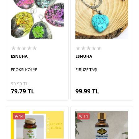
★★★★★
★★★★★
ESNUHA
ESNUHA
EPOKSi KOLYE
FİRUZE TAŞI
99.99
TL
79.79
TL
99.99
TL
% 14
% 14