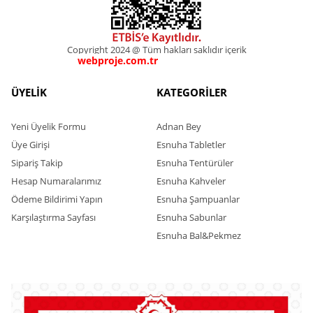
Copyright 2024 @ Tüm hakları saklıdır içerik
webproje.com.tr
webproje.com.tr
ÜYELİK
KATEGORİLER
Yeni Üyelik Formu
Adnan Bey
Üye Girişi
Esnuha Tabletler
Sipariş Takip
Esnuha Tentürüler
Hesap Numaralarımız
Esnuha Kahveler
Ödeme Bildirimi Yapın
Esnuha Şampuanlar
Karşılaştırma Sayfası
Esnuha Sabunlar
Esnuha Bal&Pekmez