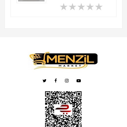
★
★
★
★
★