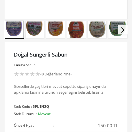
Doğal Süngerli Sabun
Esnuha Sabun
★
★
★
★
★
(
0
Değerlendirme)
Görsellerde çeşitleri mevcut sepette sipariş onayında
açıklama kısmına ürünün seçeneğini belirtebilirsiniz
Stok Kodu :
5PL1N2Q
Stok Durumu :
Mevcut
150.00 TL
Önceki Fiyat
: