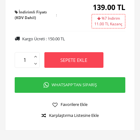
139.00
TL
İndirimli Fiyatı
:
(KDV Dahil)
%7 İndirim
11.00
TL Kazanç
Kargo Ücreti :
150.00
TL
SEPETE EKLE
WHATSAPP'TAN SİPARİŞ
Favorilere Ekle
Karşılaştırma Listesine Ekle