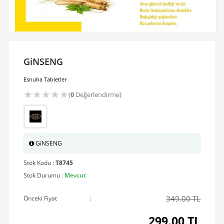
GiNSENG
Esnuha Tabletler
★
★
★
★
★
(
0
Değerlendirme)
GiNSENG
Stok Kodu :
T8745
Stok Durumu :
Mevcut
349.00 TL
Önceki Fiyat
:
299.00
TL