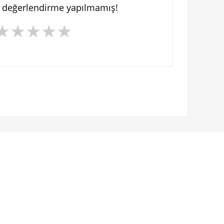
n değerlendirme yapılmamış!
★
★
★
★
★