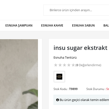
ESNUHA ŞAMPUAN
ESNUHA KAHVE
ESNUHA SABUN
BA
insu sugar ekstrakt
Esnuha Tentürü
★
★
★
★
★
(
0
Değerlendirme)
Stok Kodu :
T9899
Stok Durumu :
S
Bu ürün geçici olarak temin edile