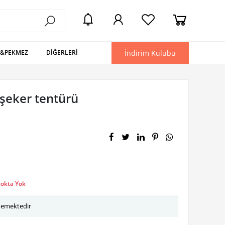
İndirim Kulübü
L&PEKMEZ
DİĞERLERİ
 şeker tentürü
tokta Yok
memektedir