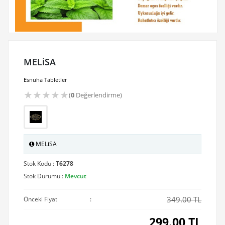
MELiSA
Esnuha Tabletler
★
★
★
★
★
(
0
Değerlendirme)
MELiSA
Stok Kodu :
T6278
Stok Durumu :
Mevcut
349.00 TL
Önceki Fiyat
:
299.00
TL